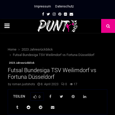
Impressum
Datenschutz
Facebook
Twitter
Instagram
Pinterest
Flickr
Email
PRIMARY
MENU
Home
2023 Jahresrückblick
Futsal Bundesiga TSV Weilimdorf vs Fortuna Düsseldorf
2023 Jahresrückblick
Futsal Bundesiga TSV Weilimdorf vs
Fortuna Düsseldorf
by
roman.justshots
8. April 2023
0
17
TEILEN
0