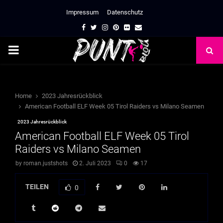
Impressum
Datenschutz
Facebook
Twitter
Instagram
Pinterest
Flickr
Email
PRIMARY
MENU
Home
2023 Jahresrückblick
American Football ELF Week 05 Tirol Raiders vs Milano Seamen
2023 Jahresrückblick
American Football ELF Week 05 Tirol
Raiders vs Milano Seamen
by
roman.justshots
2. Juli 2023
0
17
TEILEN
0