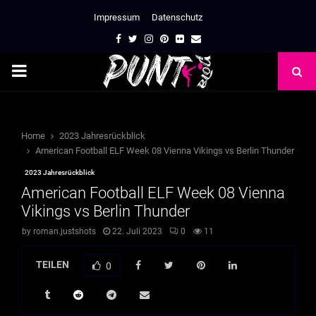
Impressum
Datenschutz
Facebook
Twitter
Instagram
Pinterest
Flickr
Email
PRIMARY
MENU
Home
2023 Jahresrückblick
American Football ELF Week 08 Vienna Vikings vs Berlin Thunder
2023 Jahresrückblick
American Football ELF Week 08 Vienna
Vikings vs Berlin Thunder
by
roman.justshots
22. Juli 2023
0
11
TEILEN
0