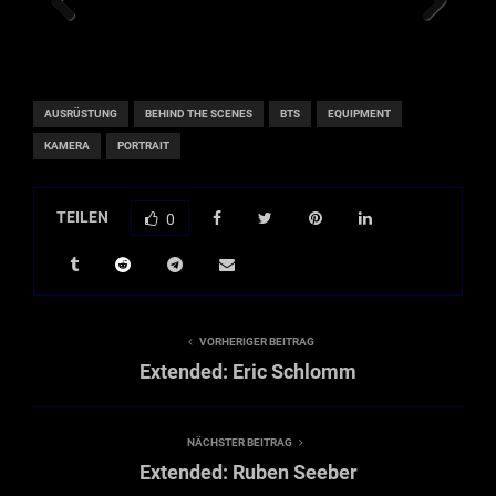
Previ
Next
ous
AUSRÜSTUNG
BEHIND THE SCENES
BTS
EQUIPMENT
KAMERA
PORTRAIT
TEILEN
0
VORHERIGER BEITRAG
Extended: Eric Schlomm
NÄCHSTER BEITRAG
Extended: Ruben Seeber