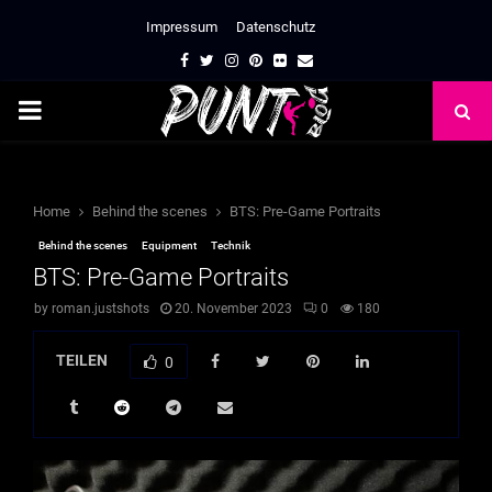
Impressum
Datenschutz
Facebook
Twitter
Instagram
Pinterest
Flickr
Email
PRIMARY
MENU
Home
Behind the scenes
BTS: Pre-Game Portraits
Behind the scenes
Equipment
Technik
BTS: Pre-Game Portraits
by
roman.justshots
20. November 2023
0
180
TEILEN
0