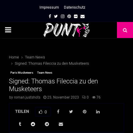
Impressum
Datenschutz
Facebook
Twitter
Instagram
Pinterest
Flickr
Email
PRIMARY
MENU
Home
Team News
Signed: Thomas Fileccia zu den Musketeers
Paris Musketeers
Team News
Signed: Thomas Fileccia zu den
Musketeers
by
roman.justshots
25. November 2023
0
76
TEILEN
0