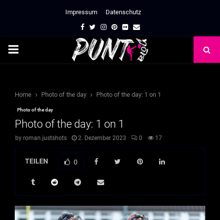
Impressum
Datenschutz
Facebook
Twitter
Instagram
Pinterest
Flickr
Email
PRIMARY
MENU
Home
Photo of the day
Photo of the day: 1 on 1
Photo of the day
Photo of the day: 1 on 1
by
roman.justshots
2. Dezember 2023
0
17
TEILEN
0