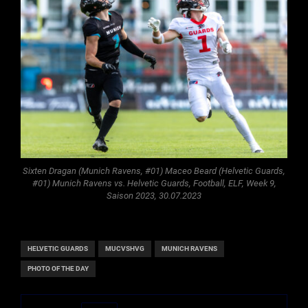
Sixten Dragan (Munich Ravens, #01) Maceo Beard (Helvetic Guards,
#01) Munich Ravens vs. Helvetic Guards, Football, ELF, Week 9,
Saison 2023, 30.07.2023
HELVETIC GUARDS
MUCVSHVG
MUNICH RAVENS
PHOTO OF THE DAY