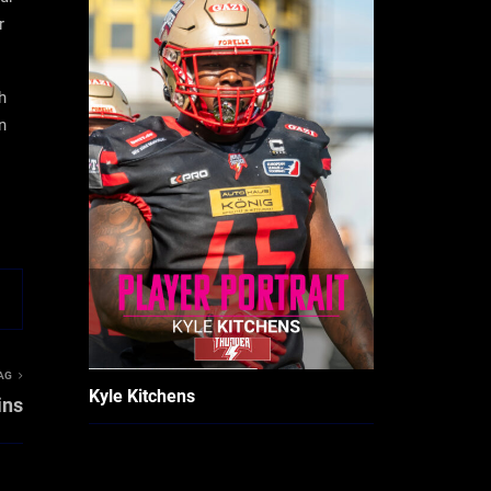
r
h
n
AG
Kyle Kitchens
ins