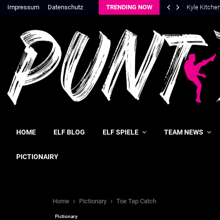
Impressum
Datenschutz
TRENDING NOW
Kyle Kitche
HOME
ELF BLOG
ELF SPIELE
TEAM NEWS
PICTIONAIRY
Home
Pictionary
Toe Tap Catch
Pictionary