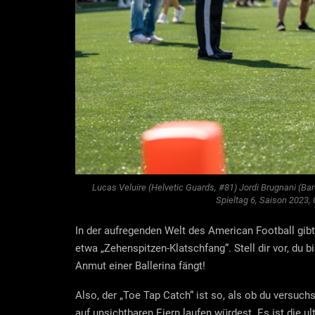
Lucas Veluire (Helvetic Guards, #81) Jordi Brugnani (Ba
Spieltag 6, Saison 2023,
In der aufregenden Welt des American Football gib
etwa „Zehenspitzen-Klatschfang“. Stell dir vor, du bi
Anmut einer Ballerina fängt!
Also, der „Toe Tap Catch“ ist so, als ob du versuch
auf unsichtbaren Eiern laufen würdest. Es ist die u