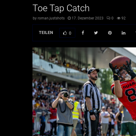
Toe Tap Catch
by
roman.justshots
17. Dezember 2023
0
92
TEILEN
0