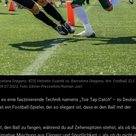
rcelona Dragons, #23) Helvetic Guards vs. Barcelona Dragons, Am. Football, ELF,
 09.07.2023, Foto: Eibner-Pressefoto/Roman Just
t es eine faszinierende Technik namens „Toe Tap Catch“ – zu Deuts
st ein Football-Spieler, der so elegant ist, dass er den Ball mit der
st, den Ball zu fangen, während du auf Zehenspitzen stehst, als ob d
ltimative Mischung aus Eleganz und Sportlichkeit – als ob du nicht n