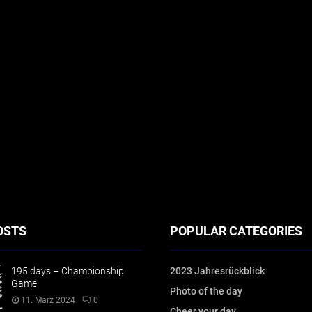
OSTS
POPULAR CATEGORIES
195 days – Championship
2023 Jahresrückblick
Game
Photo of the day
11. März 2024
0
Cheer your day