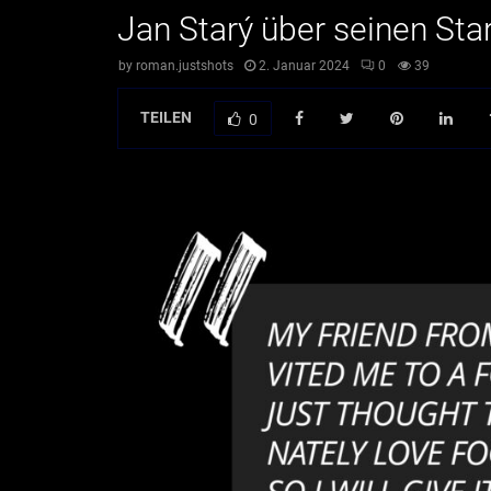
Jan Starý über seinen Star
by
roman.justshots
2. Januar 2024
0
39
TEILEN
0