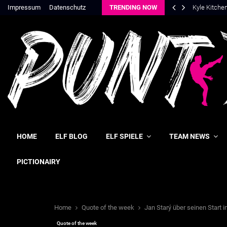
Impressum
Datenschutz
TRENDING NOW
Kyle Kitche
HOME
ELF BLOG
ELF SPIELE
TEAM NEWS
PICTIONAIRY
Home
Quote of the week
Jan Starý über seinen Start i
Quote of the week