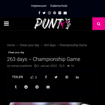
Impressum
Datenschutz
Facebook
Twitter
Instagram
Pinterest
Flickr
Email
PRIMARY
MENU
Home
Cheer your day
263 days – Championship Game
Cheer your day
263 days – Championship Game
by
roman.justshots
3. Januar 2024
0
14
TEILEN
0