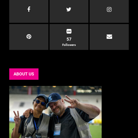
57
Followers
ABOUT US