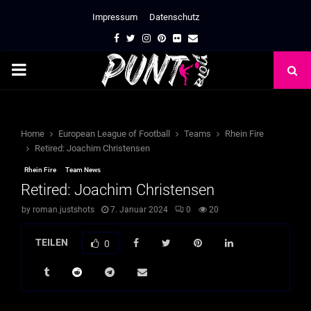
Impressum
Datenschutz
Facebook
Twitter
Instagram
Pinterest
Flickr
Email
PRIMARY
MENU
Home
European League of Football
Teams
Rhein Fire
Retired: Joachim Christensen
Rhein Fire
Team News
Retired: Joachim Christensen
by
roman.justshots
7. Januar 2024
0
20
TEILEN
0