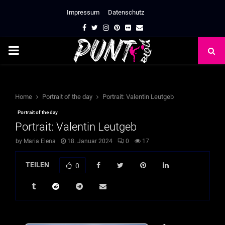
Impressum
Datenschutz
Facebook
Twitter
Instagram
Pinterest
Flickr
Email
PRIMARY
MENU
Home
Portrait of the day
Portrait: Valentin Leutgeb
Portrait of the day
Portrait: Valentin Leutgeb
by
Maria Elena
18. Januar 2024
0
17
TEILEN
0