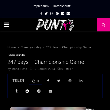
Impressum
Datenschutz
Facebook
Twitter
Instagram
Pinterest
Flickr
Email
PRIMARY
MENU
Home
Cheer your day
247 days – Championship Game
Cheer your day
247 days – Championship Game
by
Maria Elena
19. Januar 2024
0
17
TEILEN
0