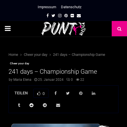
Impressum
Datenschutz
Facebook
Twitter
Instagram
Pinterest
Flickr
Email
PRIMARY
MENU
Home
Cheer your day
241 days – Championship Game
Cheer your day
241 days – Championship Game
by
Maria Elena
25. Januar 2024
0
22
TEILEN
0