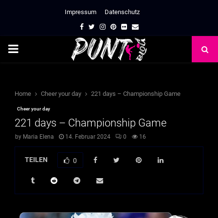
Impressum
Datenschutz
Facebook
Twitter
Instagram
Pinterest
Flickr
Email
PRIMARY
MENU
Home
Cheer your day
221 days – Championship Game
Cheer your day
221 days – Championship Game
by
Maria Elena
14. Februar 2024
0
16
TEILEN
0