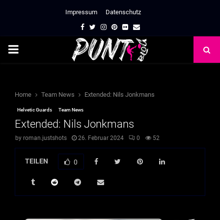
Impressum
Datenschutz
Facebook
Twitter
Instagram
Pinterest
Flickr
Email
PRIMARY
MENU
Home
Team News
Extended: Nils Jonkmans
Helvetic Guards
Team News
Extended: Nils Jonkmans
by
roman.justshots
26. Februar 2024
0
52
TEILEN
0