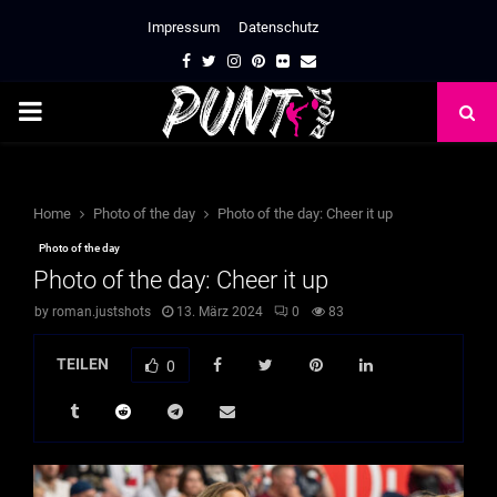
Impressum
Datenschutz
Facebook
Twitter
Instagram
Pinterest
Flickr
Email
PRIMARY
MENU
Home
Photo of the day
Photo of the day: Cheer it up
Photo of the day
Photo of the day: Cheer it up
by
roman.justshots
13. März 2024
0
83
TEILEN
0