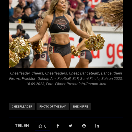
Cheerleader, Cheers, Cheerleaders, Cheer, Danceteam, Dance Rhein
Fire vs. Frankfurt Galaxy, Am. Football, ELF, Semi Finale, Saison 2023,
16.09.2023, Foto: Eibner-Pressefoto/Roman Just
CHEERLEADER
PHOTO OF THE DAY
RHEIN FIRE
TEILEN
0