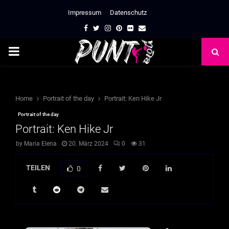
Impressum
Datenschutz
Facebook
Twitter
Instagram
Pinterest
Flickr
Email
PRIMARY
MENU
Home
Portrait of the day
Portrait: Ken Hike Jr
Portrait of the day
Portrait: Ken Hike Jr
by
Maria Elena
20. März 2024
0
31
TEILEN
0