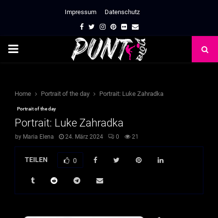
Impressum
Datenschutz
Facebook
Twitter
Instagram
Pinterest
Flickr
Email
PRIMARY
MENU
Home
Portrait of the day
Portrait: Luke Zahradka
Portrait of the day
Portrait: Luke Zahradka
by
Maria Elena
24. März 2024
0
21
TEILEN
0