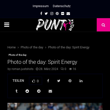
Impressum
Datenschutz
Facebook
Twitter
Instagram
Pinterest
Flickr
Email
PRIMARY
MENU
Home
Photo of the day
Photo of the day: Spirit Energy
Photo of the day
Photo of the day: Spirit Energy
by
roman.justshots
28. März 2024
0
16
TEILEN
0