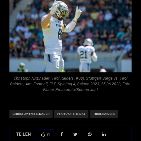
Christoph Nitzlnader (Tirol Raiders, #08), Stuttgart Surge vs. Tirol
Raiders, Am. Football, ELF, Spieltag 4, Saison 2023, 25.06.2023, Foto:
Eibner-Pressefoto/Roman Just
CHRISTOPH NITZLNADER
PHOTO OF THE DAY
TIROL RAIDERS
TEILEN
0