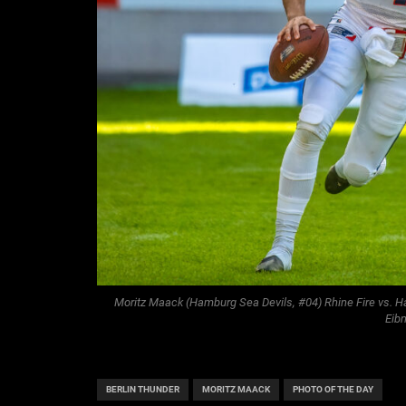
Moritz Maack (Hamburg Sea Devils, #04) Rhine Fire vs. Ha
Eib
BERLIN THUNDER
MORITZ MAACK
PHOTO OF THE DAY