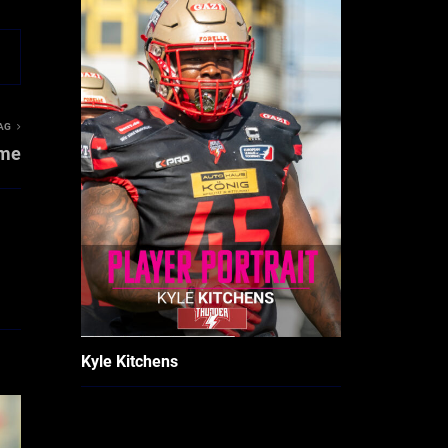
AG
ame
Kyle Kitchens