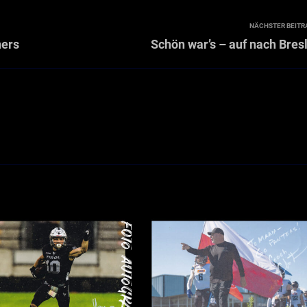
NÄCHSTER BEITR
ners
Schön war’s – auf nach Bres