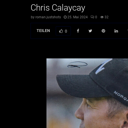
Chris Calaycay
by
roman.justshots
25. Mai 2024
0
32
TEILEN
0