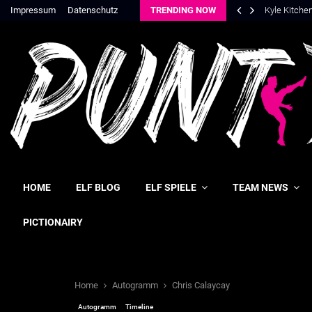
Impressum
Datenschutz
TRENDING NOW
Kyle Kitche
HOME
ELF BLOG
ELF SPIELE
TEAM NEWS
PICTIONAIRY
Home
Autogramm
Chris Calaycay
Autogramm
Timeline