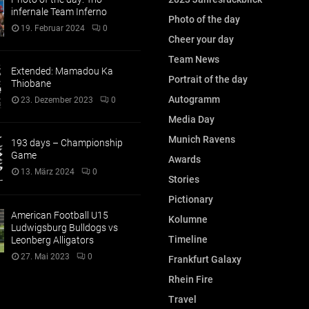
infernale Team Inferno
Photo of the day
19. Februar 2024
0
Cheer your day
Team News
Extended: Mamadou Ka
Portrait of the day
Thiobane
Autogramm
23. Dezember 2023
0
Media Day
Munich Ravens
193 days – Championship
Game
Awards
13. März 2024
0
Stories
Pictionary
American Football U15
Kolumne
Ludwigsburg Bulldogs vs
Timeline
Leonberg Alligators
27. Mai 2023
0
Frankfurt Galaxy
Rhein Fire
Travel