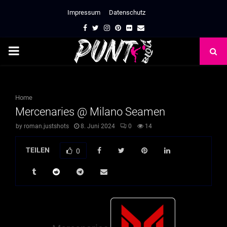
Impressum
Datenschutz
Facebook
Twitter
Instagram
Pinterest
Flickr
Email
PRIMARY
MENU
Home
Mercenaries @ Milano Seamen
by
roman.justshots
8. Juni 2024
0
14
TEILEN
0