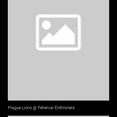
Prague Lions @ Fehervar Enthroners