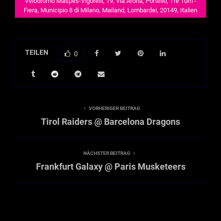
Velodromo Maspes-Vigorelli, 19, Via Arona, Portello, Tre Torri -
Fiera, Municipio 8 di Milano, Mailand, Lombardei, 20149, Italien
TEILEN
0
VORHERIGER BEITRAG
Tirol Raiders @ Barcelona Dragons
NÄCHSTER BEITRAG
Frankfurt Galaxy @ Paris Musketeers