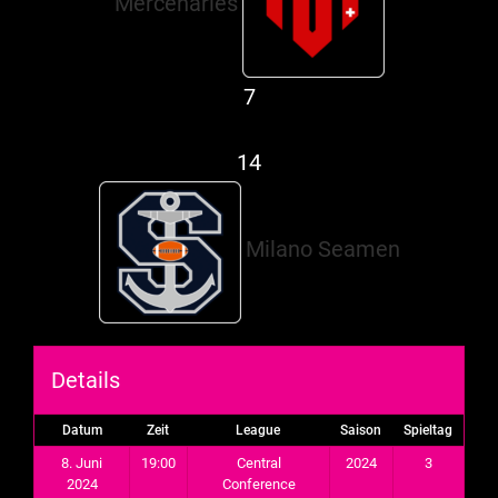
Mercenaries
7
@
14
Milano Seamen
Details
Datum
Zeit
League
Saison
Spieltag
8. Juni
19:00
Central
2024
3
2024
Conference