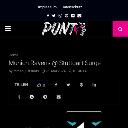
Impressum
Datenschutz
Facebook
Twitter
Instagram
Pinterest
Flickr
Email
PRIMARY
MENU
Home
Munich Ravens @ Stuttgart Surge
by
roman.justshots
26. Mai 2024
0
14
TEILEN
0