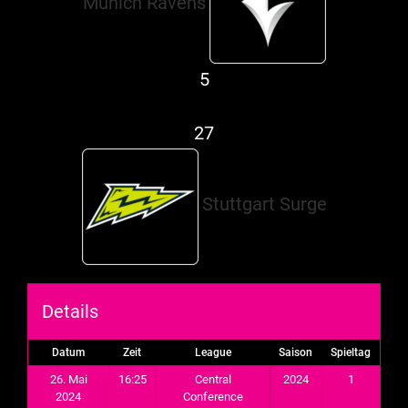
Munich Ravens
5
@
27
Stuttgart Surge
Details
Datum
Zeit
League
Saison
Spieltag
26. Mai
16:25
Central
2024
1
2024
Conference