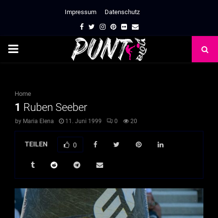
Impressum
Datenschutz
Facebook
Twitter
Instagram
Pinterest
Flickr
Email
PRIMARY
MENU
Home
1
Ruben Seeber
by
Maria Elena
11. Juni 1999
0
20
TEILEN
0