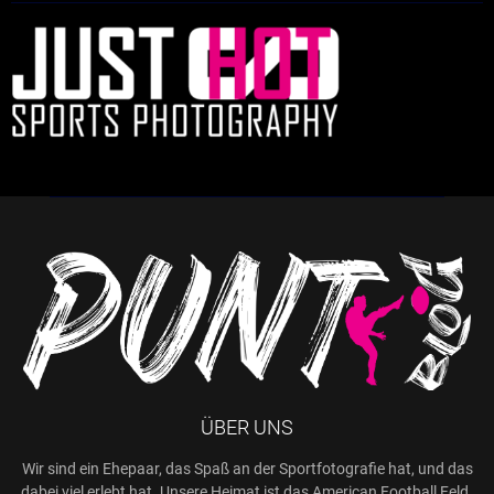
ÜBER UNS
Wir sind ein Ehepaar, das Spaß an der Sportfotografie hat, und das
dabei viel erlebt hat. Unsere Heimat ist das American Football Feld.