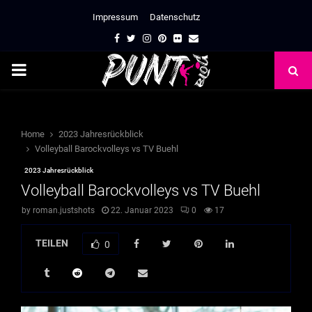
Impressum
Datenschutz
Facebook
Twitter
Instagram
Pinterest
Flickr
Email
PRIMARY
MENU
Home
2023 Jahresrückblick
Volleyball Barockvolleys vs TV Buehl
2023 Jahresrückblick
Volleyball Barockvolleys vs TV Buehl
by
roman.justshots
22. Januar 2023
0
17
TEILEN
0