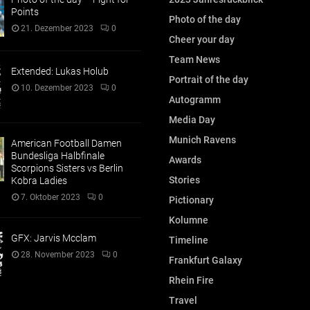
Points
Photo of the day
21. Dezember 2023
0
Cheer your day
Team News
Extended: Lukas Holub
Portrait of the day
10. Dezember 2023
0
Autogramm
Media Day
Munich Ravens
American Football Damen
Bundesliga Halbfinale
Awards
Scorpions Sisters vs Berlin
Stories
Kobra Ladies
7. Oktober 2023
0
Pictionary
Kolumne
GFX: Jarvis Mcclam
Timeline
28. November 2023
0
Frankfurt Galaxy
Rhein Fire
Travel