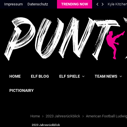
Impressum
Datenschutz
TRENDING NOW
Aaron Jack
HOME
ELF BLOG
ELF SPIELE
TEAM NEWS
PICTIONAIRY
Home
2023 Jahresrückblick
American Football Ludwi
2023 Jahresrückblick