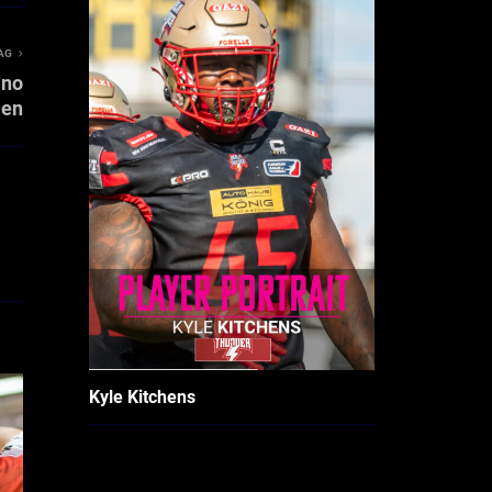
AG
ano
en
Kyle Kitchens