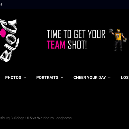
son Touchdown
PHOTOS
PORTRAITS
CHEER YOUR DAY
LOS
gsburg Bulldogs U15 vs Weinheim Longhorns