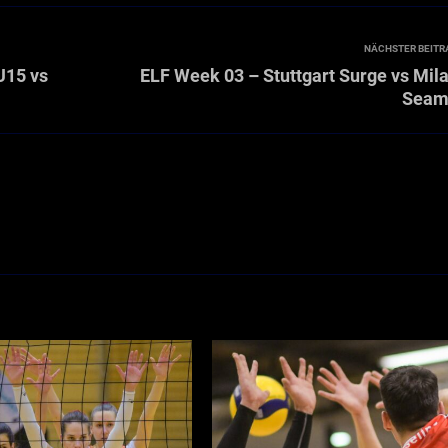
NÄCHSTER BEITR
U15 vs
ELF Week 03 – Stuttgart Surge vs Mil
Seam