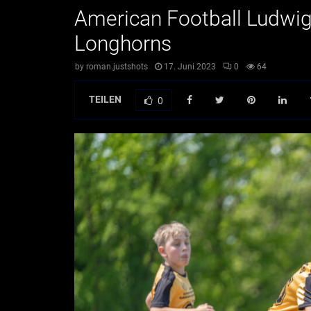
American Football Ludwi
Longhorns
by
roman.justshots
17. Juni 2023
0
64
TEILEN
0