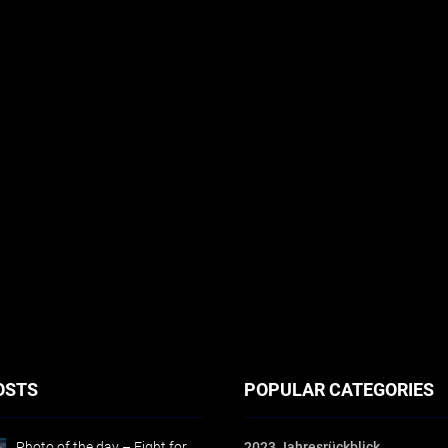
OSTS
POPULAR CATEGORIES
Photo of the day – Fight for
2023 Jahresrückblick