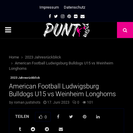
Impressum
Datenschutz
Facebook
Twitter
Instagram
Pinterest
Flickr
Email
PRIMARY
MENU
Home
2023 Jahresrückblick
American Football Ludwigsburg Bulldogs U15 vs Weinheim
Longhorns
2023 Jahresrückblick
American Football Ludwigsburg
Bulldogs U15 vs Weinheim Longhorns
by
roman.justshots
17. Juni 2023
0
101
TEILEN
0