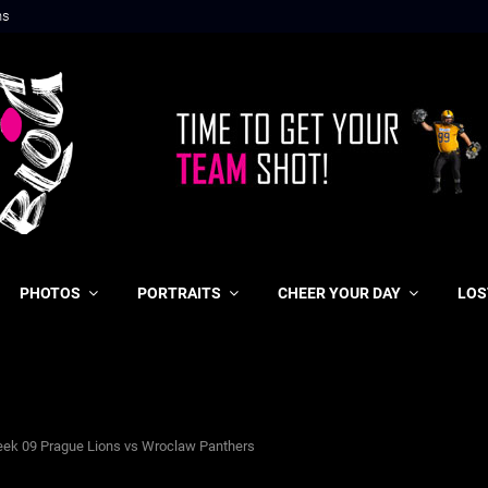
ns
PHOTOS
PORTRAITS
CHEER YOUR DAY
LOS
eek 09 Prague Lions vs Wroclaw Panthers