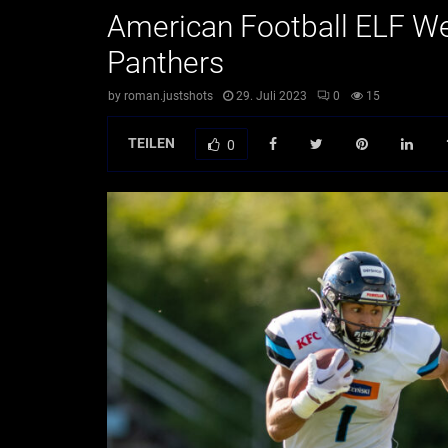
American Football ELF W
Panthers
by
roman.justshots
29. Juli 2023
0
15
TEILEN
0