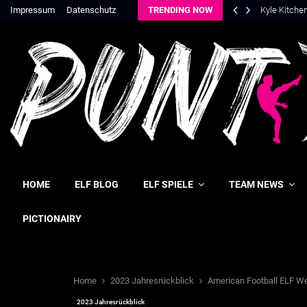
Impressum
Datenschutz
TRENDING NOW
Kyle Kitche
HOME
ELF BLOG
ELF SPIELE
TEAM NEWS
PICTIONAIRY
Home
2023 Jahresrückblick
American Football ELF W
2023 Jahresrückblick