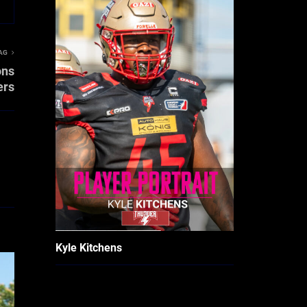
AG
ons
ers
Kyle Kitchens