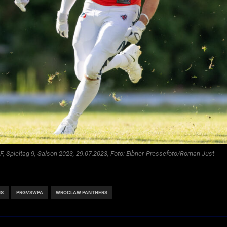
F, Spieltag 9, Saison 2023, 29.07.2023, Foto: Eibner-Pressefoto/Roman Just
NS
PRGVSWPA
WROCLAW PANTHERS