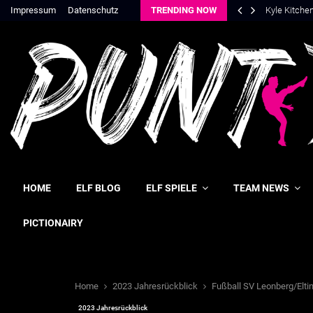
Impressum
Datenschutz
TRENDING NOW
Kyle Kitche
HOME
ELF BLOG
ELF SPIELE
TEAM NEWS
PICTIONAIRY
Home
2023 Jahresrückblick
Fußball SV Leonberg/Elt
2023 Jahresrückblick