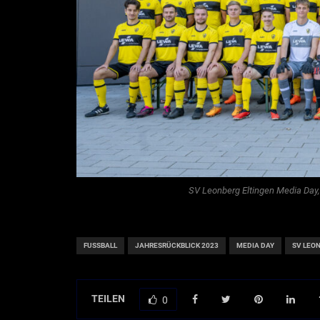
SV Leonberg Eltingen Media Day, 
FUSSBALL
JAHRESRÜCKBLICK 2023
MEDIA DAY
SV LEO
TEILEN
0