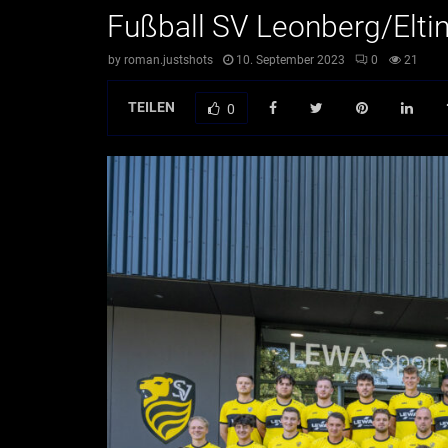
Fußball SV Leonberg/Elti
by
roman.justshots
10. September 2023
0
21
TEILEN
0