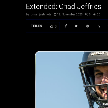
Extended: Chad Jeffries
by
roman.justshots
13. November 2023
0
26
TEILEN
0