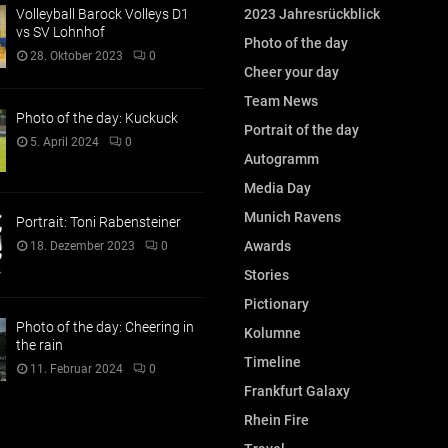
Volleyball Barock Volleys D1
2023 Jahresrückblick
vs SV Lohnhof
Photo of the day
28. Oktober 2023
0
Cheer your day
Team News
Photo of the day: Kuckuck
Portrait of the day
5. April 2024
0
Autogramm
Media Day
Munich Ravens
Portrait: Toni Rabensteiner
Awards
18. Dezember 2023
0
Stories
Pictionary
Photo of the day: Cheering in
Kolumne
the rain
Timeline
11. Februar 2024
0
Frankfurt Galaxy
Rhein Fire