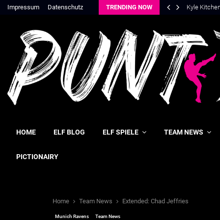
Impressum
Datenschutz
TRENDING NOW
Kyle Kitche
HOME
ELF BLOG
ELF SPIELE
TEAM NEWS
PICTIONAIRY
Home
Team News
Extended: Chad Jeffries
Munich Ravens
Team News