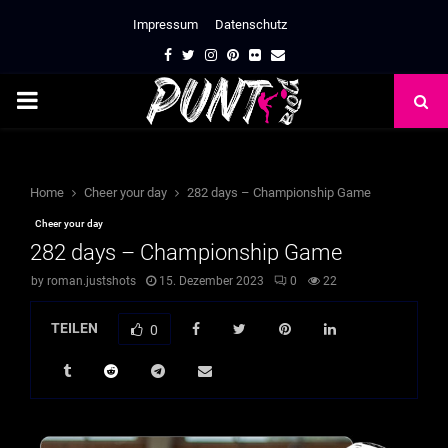
Impressum
Datenschutz
Facebook
Twitter
Instagram
Pinterest
Flickr
Email
PRIMARY
MENU
Home
Cheer your day
282 days – Championship Game
Cheer your day
282 days – Championship Game
by
roman.justshots
15. Dezember 2023
0
22
TEILEN
0