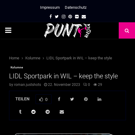
Impressum
Datenschutz
Facebook
Twitter
Instagram
Pinterest
Flickr
Email
PRIMARY
MENU
Home
Kolumne
LIDL Sportpark in WIL – keep the style
Kolumne
LIDL Sportpark in WIL – keep the style
by
roman.justshots
22. November 2023
0
29
TEILEN
0