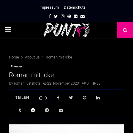
Impressum
Datenschutz
Facebook
Twitter
Instagram
Pinterest
Flickr
Email
PRIMARY
MENU
Home
About us
Roman mit Icke
About us
Roman mit Icke
by
roman.justshots
22. November 2023
0
33
TEILEN
0