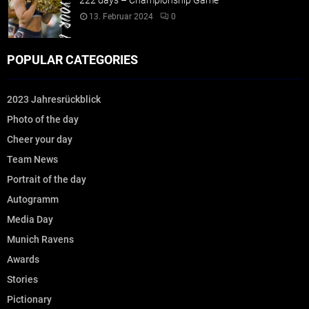
222 days – Championship Game
13. Februar 2024
0
POPULAR CATEGORIES
2023 Jahresrückblick
Photo of the day
Cheer your day
Team News
Portrait of the day
Autogramm
Media Day
Munich Ravens
Awards
Stories
Pictionary