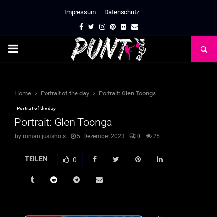
Impressum
Datenschutz
Facebook
Twitter
Instagram
Pinterest
Flickr
Email
PRIMARY
MENU
Home
Portrait of the day
Portrait: Glen Toonga
Portrait of the day
Portrait: Glen Toonga
by
roman.justshots
5. Dezember 2023
0
25
TEILEN
0