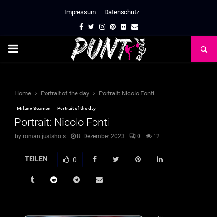
Impressum
Datenschutz
Facebook
Twitter
Instagram
Pinterest
Flickr
Email
PRIMARY
MENU
Home
Portrait of the day
Portrait: Nicolo Fonti
Milano Seamen
Portrait of the day
Portrait: Nicolo Fonti
by
roman.justshots
8. Dezember 2023
0
12
TEILEN
0