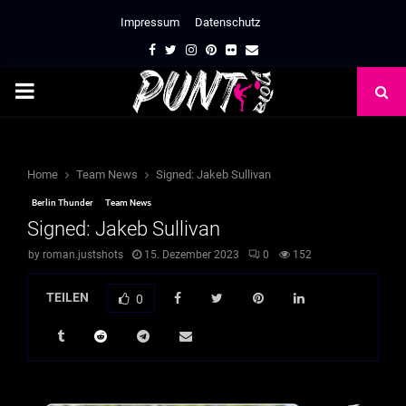
Impressum
Datenschutz
Facebook
Twitter
Instagram
Pinterest
Flickr
Email
PRIMARY
MENU
Home
Team News
Signed: Jakeb Sullivan
Berlin Thunder
Team News
Signed: Jakeb Sullivan
by
roman.justshots
15. Dezember 2023
0
152
TEILEN
0