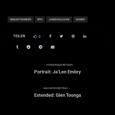
BERLIN THUNDER
BTH
JAKEB SULLIVAN
SIGNED
TEILEN
0
VORHERIGER BEITRAG
Portrait: Ja’Len Embry
NÄCHSTER BEITRAG
Extended: Glen Toonga