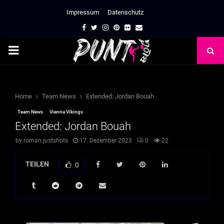
Impressum
Datenschutz
Facebook
Twitter
Instagram
Pinterest
Flickr
Email
PRIMARY
MENU
Home
Team News
Extended: Jordan Bouah
Team News
Vienna Vikings
Extended: Jordan Bouah
by
roman.justshots
17. Dezember 2023
0
22
TEILEN
0