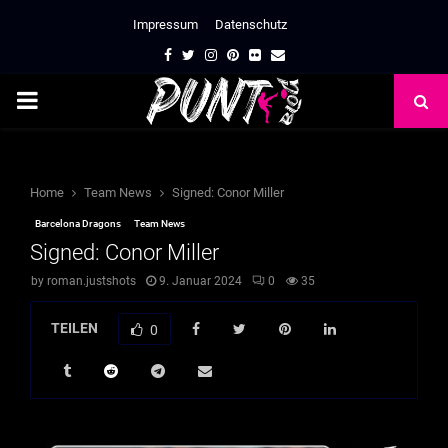
Impressum
Datenschutz
Facebook
Twitter
Instagram
Pinterest
Flickr
Email
PRIMARY
MENU
Home
Team News
Signed: Conor Miller
Barcelona Dragons
Team News
Signed: Conor Miller
by
roman.justshots
9. Januar 2024
0
35
TEILEN
0