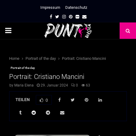
Impressum
Datenschutz
Facebook
Twitter
Instagram
Pinterest
Flickr
Email
PRIMARY
MENU
Home
Portrait of the day
Portrait: Cristiano Mancini
Portrait of the day
Portrait: Cristiano Mancini
by
Maria Elena
29. Januar 2024
0
63
TEILEN
0