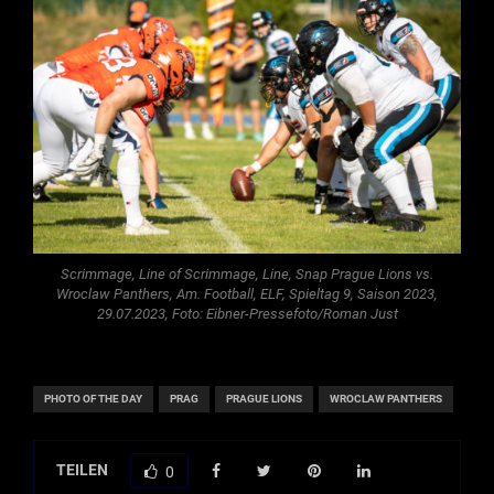
Scrimmage, Line of Scrimmage, Line, Snap Prague Lions vs.
Wroclaw Panthers, Am. Football, ELF, Spieltag 9, Saison 2023,
29.07.2023, Foto: Eibner-Pressefoto/Roman Just
PHOTO OF THE DAY
PRAG
PRAGUE LIONS
WROCLAW PANTHERS
TEILEN
0