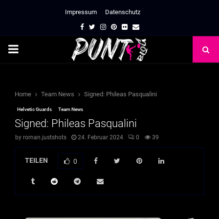
Impressum
Datenschutz
Facebook
Twitter
Instagram
Pinterest
Flickr
Email
PRIMARY
MENU
Home
Team News
Signed: Phileas Pasqualini
Helvetic Guards
Team News
Signed: Phileas Pasqualini
by
roman.justshots
24. Februar 2024
0
39
TEILEN
0