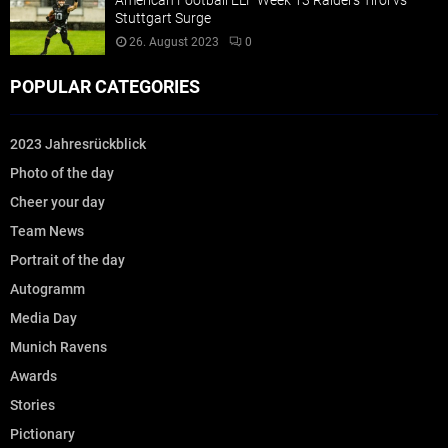
American Football ELF Week 13 Raiders Tirol vs
Stuttgart Surge
26. August 2023
0
POPULAR CATEGORIES
2023 Jahresrückblick
Photo of the day
Cheer your day
Team News
Portrait of the day
Autogramm
Media Day
Munich Ravens
Awards
Stories
Pictionary