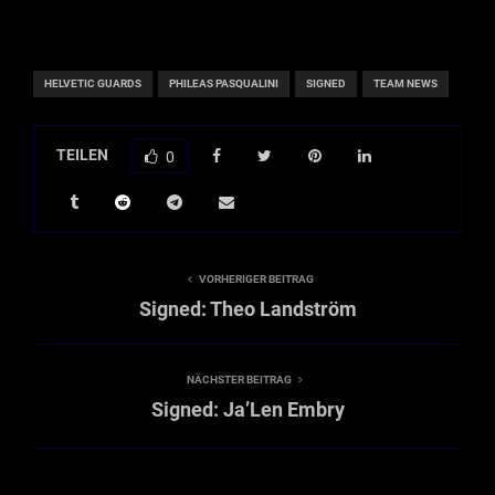
HELVETIC GUARDS
PHILEAS PASQUALINI
SIGNED
TEAM NEWS
TEILEN
0
VORHERIGER BEITRAG
Signed: Theo Landström
NÄCHSTER BEITRAG
Signed: Ja’Len Embry