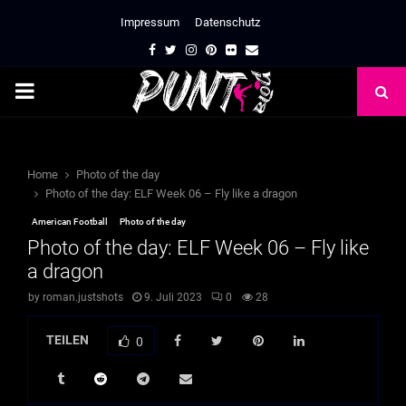
Impressum
Datenschutz
Facebook
Twitter
Instagram
Pinterest
Flickr
Email
PRIMARY
MENU
Home
Photo of the day
Photo of the day: ELF Week 06 – Fly like a dragon
American Football
Photo of the day
Photo of the day: ELF Week 06 – Fly like
a dragon
by
roman.justshots
9. Juli 2023
0
28
TEILEN
0