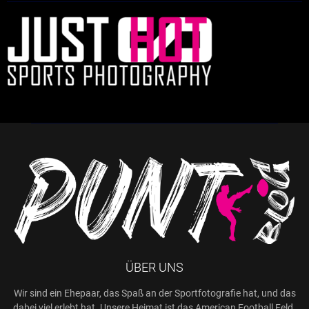
ÜBER UNS
Wir sind ein Ehepaar, das Spaß an der Sportfotografie hat, und das
dabei viel erlebt hat. Unsere Heimat ist das American Football Feld.