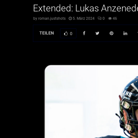
Extended: Lukas Anzened
by
roman.justshots
5. März 2024
0
46
TEILEN
0