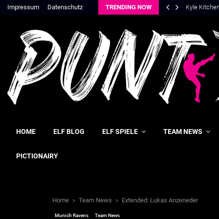
Impressum
Datenschutz
TRENDING NOW
Kyle Kitche
HOME
ELF BLOG
ELF SPIELE
TEAM NEWS
PICTIONAIRY
Home
Team News
Extended: Lukas Anzeneder
Munich Ravens
Team News