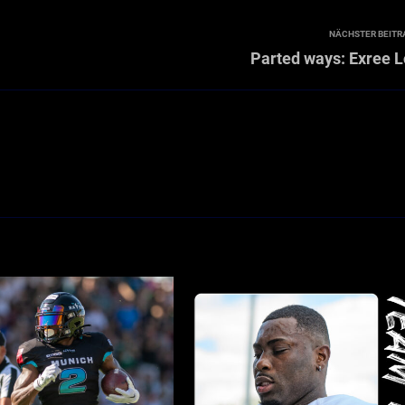
NÄCHSTER BEITR
Parted ways: Exree 