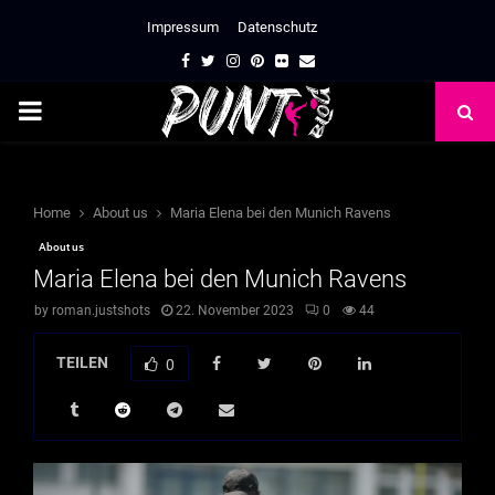
Impressum
Datenschutz
Facebook
Twitter
Instagram
Pinterest
Flickr
Email
PRIMARY
MENU
Home
About us
Maria Elena bei den Munich Ravens
About us
Maria Elena bei den Munich Ravens
by
roman.justshots
22. November 2023
0
44
TEILEN
0