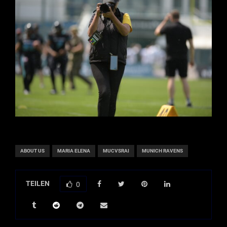
ABOUT US
MARIA ELENA
MUCVSRAI
MUNICH RAVENS
TEILEN
0