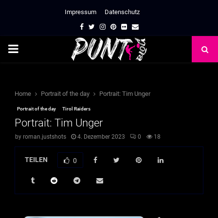
Impressum
Datenschutz
Facebook
Twitter
Instagram
Pinterest
Flickr
Email
PRIMARY
MENU
Home
Portrait of the day
Portrait: Tim Unger
Portrait of the day
Tirol Raiders
Portrait: Tim Unger
by
roman.justshots
4. Dezember 2023
0
18
TEILEN
0