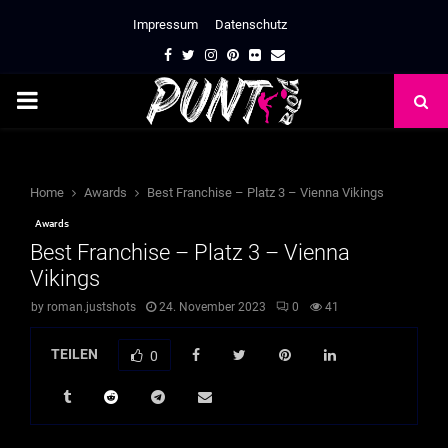
Impressum
Datenschutz
Facebook
Twitter
Instagram
Pinterest
Flickr
Email
PRIMARY
MENU
Home
Awards
Best Franchise – Platz 3 – Vienna Vikings
Awards
Best Franchise – Platz 3 – Vienna
Vikings
by
roman.justshots
24. November 2023
0
41
TEILEN
0